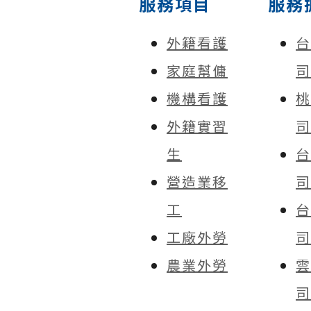
服務項目
服務
外籍看護
台
家庭幫傭
司
機構看護
桃
外籍實習
司
生
台
營造業移
司
工
台
工廠外勞
司
農業外勞
雲
司