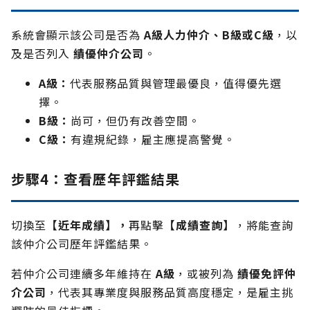
系統會顯示該公司是否為
A級人力仲介、B級或C級
，以
及是否列入
績優仲介公司
。
A級：
代表服務品質與管理最優良，值得優先選
擇。
B級：
尚可，但仍有改善空間。
C級：
有違規紀錄，雇主應提高警覺。
步驟
4：查看歷年評鑑結果
切換至
【近年成績】，
再點擊
【成績查詢】
，將能查詢
該仲介公司歷年評鑑結果。
若仲介公司連續多年維持在
A級
，或被列為
績優免評仲
介公司
，代表其專業度與服務品質高度穩定，是雇主挑