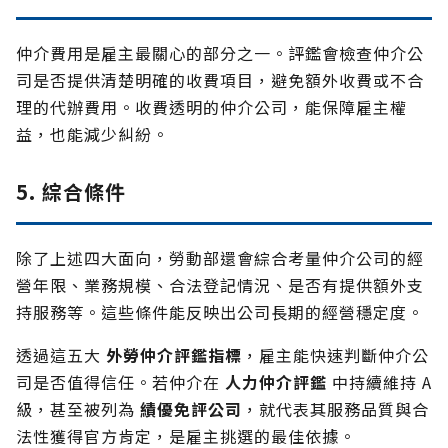
仲介費用是雇主最關心的部分之一。評鑑會檢查仲介公
司是否提供清楚明確的收費項目，避免額外收費或不合
理的代辦費用。收費透明的仲介公司，能保障雇主權
益，也能減少糾紛。
5. 綜合條件
除了上述四大面向，勞動部還會綜合考量仲介公司的經
營年限、業務規模、合法登記情況、是否有提供額外支
持服務等。這些條件能反映出公司長期的經營穩定度。
透過這五大
外勞仲介評鑑指標
，雇主能快速判斷仲介公
司是否值得信任。若仲介在
人力仲介評鑑
中持續維持 A
級，甚至被列為
績優免評公司
，就代表其服務品質與合
法性獲得官方肯定，是雇主挑選的最佳依據。