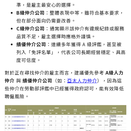
準，是雇主最安心的選擇。
B級仲介公司
：整體表現中等，雖符合基本要求，
但在部分面向仍需要改善。
C級仲介公司
：通常顯示該仲介有違規紀錄或服務
品質不足，雇主選擇時應格外謹慎。
績優仲介公司
：連續多年獲得 A 級評鑑，甚至被
列入「免評名單」，代表公司長期經營穩定、具高
度可信度。
對於正在尋找仲介的雇主而言，建議優先參考
A級人力
仲介
與
績優仲介公司
（如：
亞太人力仲介
），因為這
些仲介在勞動部評鑑中已經獲得政府認可，能有效降低
聘僱風險。