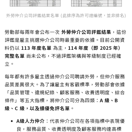
外勞仲介公司評鑑結果名單 (此排序為許可證編號，並非排名)
勞動部每兩年會公布一次
外勞仲介公司評鑑結果
，這份
評鑑是雇主挑選仲介公司時最重要的依據。目前公開資
料仍以
113 年度名單
為主，
114 年度（即 2025 年）
完整名單
尚未公布，不過評鑑架構與等級制度已經確
立。
每年都有許多雇主透過仲介公司聘請外勞，但仲介服務
品質差異很大。為了讓雇主有客觀標準，勞動部會依據
「品質管理、違規紀錄、顧客服務、收費透明度、綜合
條件」等五大指標，將仲介公司分為四類：
A 級、B
級、C 級，以及績優免評名單
。
A級人力仲介
：代表仲介公司在各項指標中表現優
良，服務品質、收費透明度及顧客服務均達高標